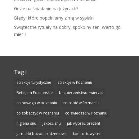
Gdzie na śniadanie na Jeżycach?
Błędy, które popełniamy zimą w sypialni
Świąteczne rytuały na dobry, spokojny sen. Warto go
mieć !
Tagi
atrakcje turystyczne
atrakcje w Poznaniu
Betlejem Poznańskie
bezpieczeństwo zwierząt
co nowego w poznaniu
co robić w Poznaniu
co zobaczyć w Poznaniu
co zwiedzać w Poznaniu
higiena snu
jakość snu
jak wybrać prezent
jarmarki bożonarodzeniowe
komfortowy sen