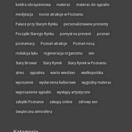
kołdra obciążeniowa
materac
materac do sypialni
medytacja
nocne atrakcje w Poznaniu
Pałace przy Starym Rynku
personalizowane prezenty
Początki Starego Rynku
pomysł na prezent
poznan
poznaniacy
Poznań atrakcje
Poznań nocą
redukcja lęku
regeneracja organizmu
sen
Stary Browar
Stary Rynek
Stary Rynek w Poznaniu
stres
sypialnia
warto wiedziec
wielkopolska
wyciszenie
wydarzenia kulturowe
wygodny materac
wyposażenie sypialni
występy artystyczne
zabytki Poznania
zakupy online
zdrowy sen
świąteczna atmosfera
Kategorie