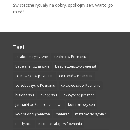
Świąteczne rytuały na dobry, spokojny sen. Warto go
mieć !
Tagi
atrakcje turystyczne
atrakcje w Poznaniu
Betlejem Poznańskie
bezpieczeństwo zwierząt
co nowego w poznaniu
co robić w Poznaniu
co zobaczyć w Poznaniu
co zwiedzać w Poznaniu
higiena snu
jakość snu
jak wybrać prezent
jarmarki bożonarodzeniowe
komfortowy sen
kołdra obciążeniowa
materac
materac do sypialni
medytacja
nocne atrakcje w Poznaniu