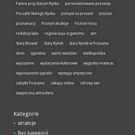
Pałace przy Starym Rynku
personalizowane prezenty
Początki Starego Rynku
pomysł na prezent
poznan
poznaniacy
Poznań atrakcje
Poznań nocą
redukcja lęku
regeneracja organizmu
sen
Stary Browar
Stary Rynek
Stary Rynek w Poznaniu
stres
sypialnia
warto wiedziec
wielkopolska
wyciszenie
wydarzenia kulturowe
wygodny materac
wyposażenie sypialni
występy artystyczne
zabytki Poznania
zakupy online
zdrowy sen
świąteczna atmosfera
Kategorie
atrakcje
Bez kategorii